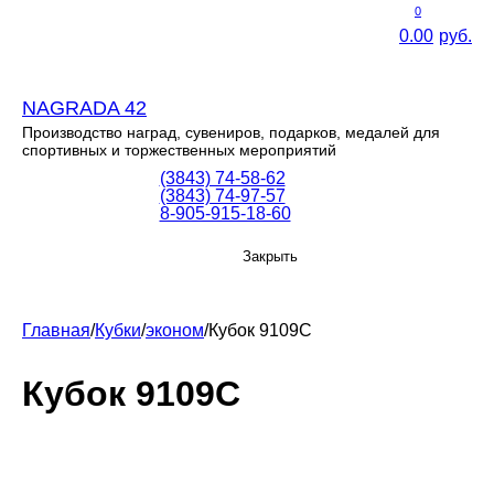
0
0.00
руб.
NAGRADA 42
Производство наград, сувениров, подарков, медалей для
спортивных и торжественных мероприятий
(3843) 74-58-62
(3843) 74-97-57
8-905-915-18-60
Закрыть
Главная
/
Кубки
/
эконом
/
Кубок 9109C
Кубок 9109C